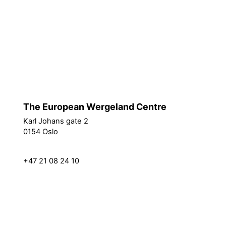
Politici utilizare site
Treceți la tema standard
The European Wergeland Centre
Karl Johans gate 2
How we work
0154 Oslo
Partners
Resources
post@theewc.org
Projects
+47 21 08 24 10
About us
Vacancies
EEA Grants
Privacy Policy
News Archive