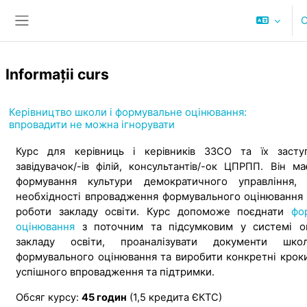
Sari la conţinutul principal
C
Panou lateral
Informații curs
Керівництво школи і формувальне оцінювання:
впровадити не можна ігнорувати
Курс для керівниць і керівників ЗЗСО та їх заступн
ма
завідувачок/-ів філій, консультантів/-ок ЦПРПП. Він
формування культури демократичного управління, 
необхідності впровадження формувального оцінювання 
роботи закладу освіти. Курс допоможе поєднати
фо
оцінювання
з поточним та підсумковим у системі о
закладу освіти, проаналізувати документи шк
формувального оцінювання та виробити конкретні крок
успішного впровадження та підтримки.
Обсяг курсу:
45 годин
(1,5 кредита ЄКТС)