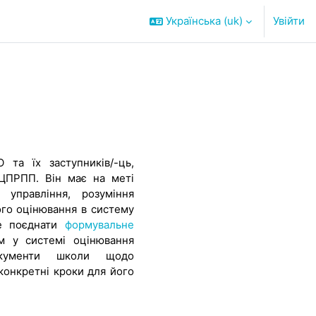
Українська ‎(uk)‎
Увійти
 та їх заступників/-ць,
ок ЦПРПП. Він
має на меті
 управління, розуміння
го оцінювання в систему
же поєднати
формувальне
м у системі оцінювання
документи школи щодо
конкретні кроки для його