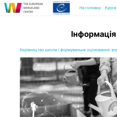
Перейти до головного вмісту
На головну
Курси
Інформація
Керівництво школи і формувальне оцінювання: вп