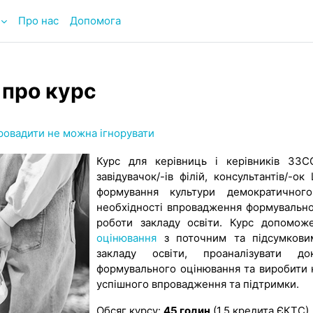
Про нас
Допомога
 про курс
ровадити не можна ігнорувати
Курс для керівниць і керівників ЗЗСО
завідувачок/-ів філій, консультантів/-
формування культури демократичного
необхідності впровадження формувально
роботи закладу освіти. Курс допомо
оцінювання
з поточним та підсумкови
закладу освіти, проаналізувати 
формувального оцінювання та виробити 
успішного впровадження та підтримки.
Обсяг курсу:
45 годин
(1,5 кредита ЄКТС)