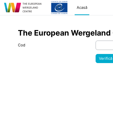
Sari la conţinutul principal
Acasă
The European Wergeland
Cod