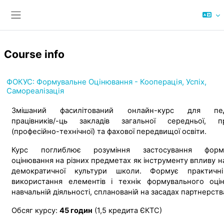
Skip to main content
Side panel
Course info
ФОКУС: Формувальне Оцінювання - Кооперація, Успіх,
Самореалізація
Змішаний фасилітований онлайн-курс для педа
працівників/-ць закладів загальної середньої, пр
(професійно-технічної) та фахової передвищої освіти.
Курс поглиблює розуміння застосування форму
оцінювання на різних предметах як інструменту впливу н
демократичної культури школи. Формує практичн
використання елементів і технік формувального оці
навчальній діяльності, спланованій на засадах партнерств
Обсяг курсу:
45 годин
(1,5 кредита ЄКТС)