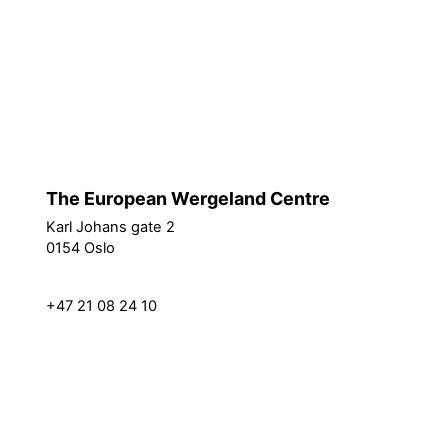
Policies
Switch to the standard theme
The European Wergeland Centre
Karl Johans gate 2
How we work
0154 Oslo
Partners
Resources
post@theewc.org
Projects
+47 21 08 24 10
About us
Vacancies
EEA Grants
Privacy Policy
News Archive