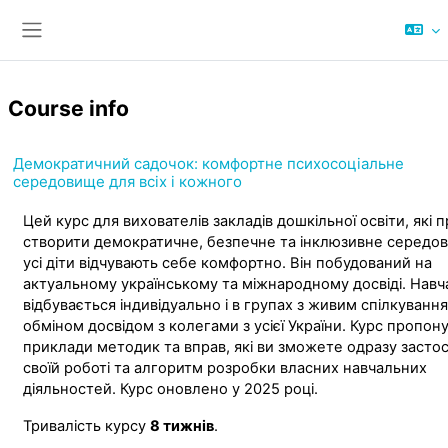
Skip to main content
Side panel
Course info
Демократичний садочок: комфортне психосоціальне
середовище для всіх і кожного
Цей курс для вихователів закладів дошкільної освіти, які 
створити демократичне, безпечне та інклюзивне середо
усі діти відчувають себе комфортно. Він побудований на
актуальному українському та міжнародному досвіді. Навч
відбувається індивідуально і в групах з живим спілкуванн
обміном досвідом з колегами з усієї України. Курс пропон
приклади методик та вправ, які ви зможете одразу засто
своїй роботі та алгоритм розробки власних навчальних
діяльностей. Курс оновлено у 2025 році.
Тривалість курсу
8 тижнів
.